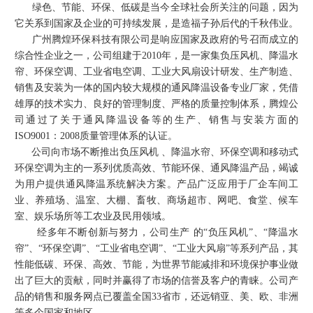
绿色、节能、环保、低碳是当今全球社会所关注的问题，因为
它关系到国家及企业的可持续发展，是造福子孙后代的千秋伟业。
广州腾煌环保科技有限公司是响应国家及政府的号召而成立的
综合性企业之一，公司组建于2010年，是一家集负压风机、降温水
帘、环保空调、工业省电空调、工业大风扇设计研发、生产制造、
销售及安装为一体的国内较大规模的通风降温设备专业厂家，凭借
雄厚的技术实力、良好的管理制度、严格的质量控制体系，腾煌公
司通过了关于通风降温设备等的生产、销售与安装方面的
ISO9001：2008质量管理体系的认证。
公司向市场不断推出负压风机 、降温水帘、环保空调和移动式
环保空调为主的一系列优质高效、节能环保、通风降温产品，竭诚
为用户提供通风降温系统解决方案。产品广泛应用于厂企车间工
业、养殖场、温室、大棚、畜牧、商场超市、网吧、食堂、候车
室、娱乐场所等工农业及民用领域。
经多年不断创新与努力，公司生产 的“负压风机”、“降温水
帘”、“环保空调”、“工业省电空调”、
“工业大风扇”
等系列产品，其
性能低碳、环保、高效、节能，为世界节能减排和环境保护事业做
出了巨大的贡献，同时并赢得了市场的信誉及客户的青睐。公司产
品的销售和服务网点已覆盖全国33省市，还远销亚、美、欧、非洲
等多个国家和地区。