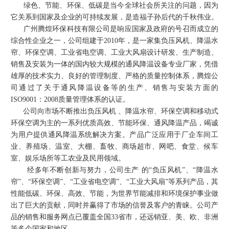
绿色、节能、环保、低碳是当今全球社会所关注的问题，因为
它关系到国家及企业的可持续发展，是造福子孙后代的千秋伟业。
广州腾煌环保科技有限公司是响应国家及政府的号召而成立的
综合性企业之一，公司组建于2010年，是一家集负压风机、降温水
帘、环保空调、工业省电空调、工业大风扇设计研发、生产制造、
销售及安装为一体的国内较大规模的通风降温设备专业厂家，凭借
雄厚的技术实力、良好的管理制度、严格的质量控制体系，腾煌公
司通过了关于通风降温设备等的生产、销售与安装方面的
ISO9001：2008质量管理体系的认证。
公司向市场不断推出负压风机 、降温水帘、环保空调和移动式
环保空调为主的一系列优质高效、节能环保、通风降温产品，竭诚
为用户提供通风降温系统解决方案。产品广泛应用于厂企车间工
业、养殖场、温室、大棚、畜牧、商场超市、网吧、食堂、候车
室、娱乐场所等工农业及民用领域。
经多年不断创新与努力，公司生产 的“负压风机”、“降温水
帘”、“环保空调”、“工业省电空调”、
“工业大风扇”
等系列产品，其
性能低碳、环保、高效、节能，为世界节能减排和环境保护事业做
出了巨大的贡献，同时并赢得了市场的信誉及客户的青睐。公司产
品的销售和服务网点已覆盖全国33省市，还远销亚、美、欧、非洲
等多个国家和地区。