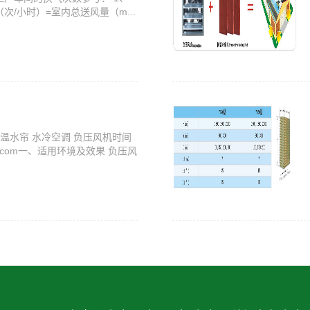
/小时）=室内总送风量（m...
降温水帘 水冷空调 负压风机时间
th63.com一、适用环境及效果 负压风