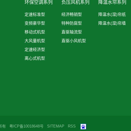
环保空调系列
负压风机系列
降温水帘系列
定速标准型
经济畅销型
降温水(湿)帘纸
变频豪华型
特种防腐型
降温水(湿)帘墙
移动式机型
直驱轴流型
大风量机型
直驱小风机型
定速经济型
离心式机型
版权所有
粤ICP备10018648号
SITEMAP
RSS