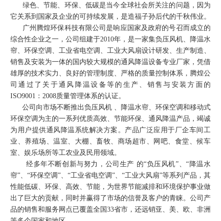
绿色、节能、环保、低碳是当今全球社会所关注的问题，因为
它关系到国家及企业的可持续发展，是造福子孙后代的千秋伟业。
广州腾煌环保科技有限公司是响应国家及政府的号召而成立的
综合性企业之一，公司组建于2010年，是一家集负压风机、降温水
帘、环保空调、工业省电空调、工业大风扇设计研发、生产制造、
销售及安装为一体的国内较大规模的通风降温设备专业厂家，凭借
雄厚的技术实力、良好的管理制度、严格的质量控制体系，腾煌公
司通过了关于通风降温设备等的生产、销售与安装方面的
ISO9001：2008质量管理体系的认证。
公司向市场不断推出负压风机 、降温水帘、环保空调和移动式
环保空调为主的一系列优质高效、节能环保、通风降温产品，竭诚
为用户提供通风降温系统解决方案。产品广泛应用于厂企车间工
业、养殖场、温室、大棚、畜牧、商场超市、网吧、食堂、候车
室、娱乐场所等工农业及民用领域。
经多年不断创新与努力，公司生产 的“负压风机”、“降温水
帘”、“环保空调”、“工业省电空调”、
“工业大风扇”
等系列产品，其
性能低碳、环保、高效、节能，为世界节能减排和环境保护事业做
出了巨大的贡献，同时并赢得了市场的信誉及客户的青睐。公司产
品的销售和服务网点已覆盖全国33省市，还远销亚、美、欧、非洲
等多个国家和地区。