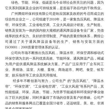
绿色、节能、环保、低碳是当今全球社会所关注的问题，因为
它关系到国家及企业的可持续发展，是造福子孙后代的千秋伟业。
广州腾煌环保科技有限公司是响应国家及政府的号召而成立的
综合性企业之一，公司组建于2010年，是一家集负压风机、降温水
帘、环保空调、工业省电空调、工业大风扇设计研发、生产制造、
销售及安装为一体的国内较大规模的通风降温设备专业厂家，凭借
雄厚的技术实力、良好的管理制度、严格的质量控制体系，腾煌公
司通过了关于通风降温设备等的生产、销售与安装方面的
ISO9001：2008质量管理体系的认证。
公司向市场不断推出负压风机 、降温水帘、环保空调和移动式
环保空调为主的一系列优质高效、节能环保、通风降温产品，竭诚
为用户提供通风降温系统解决方案。产品广泛应用于厂企车间工
业、养殖场、温室、大棚、畜牧、商场超市、网吧、食堂、候车
室、娱乐场所等工农业及民用领域。
经多年不断创新与努力，公司生产 的“负压风机”、“降温水
帘”、“环保空调”、“工业省电空调”、
“工业大风扇”
等系列产品，其
性能低碳、环保、高效、节能，为世界节能减排和环境保护事业做
出了巨大的贡献，同时并赢得了市场的信誉及客户的青睐。公司产
品的销售和服务网点已覆盖全国33省市，还远销亚、美、欧、非洲
等多个国家和地区。