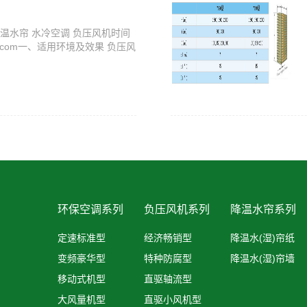
降温水帘 水冷空调 负压风机时间
th63.com一、适用环境及效果 负压风
环保空调系列
负压风机系列
降温水帘系列
定速标准型
经济畅销型
降温水(湿)帘纸
变频豪华型
特种防腐型
降温水(湿)帘墙
移动式机型
直驱轴流型
大风量机型
直驱小风机型